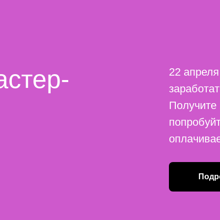
астер-
22 апреля
заработат
Получите
попробуйт
оплачивае
Подр