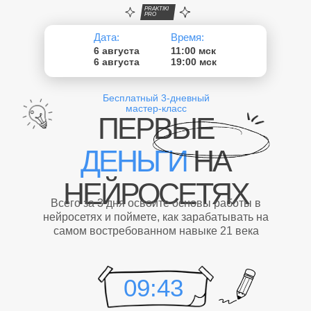
PRAKTIKI
PRO
Дата:
Время:
6 августа
11:00 мск
6 августа
19:00 мск
Бесплатный 3-дневный
мастер-класс
ПЕРВЫЕ
ДЕНЬГИ
НА
НЕЙРОСЕТЯХ
Всего за 3 дня освоите основы работы в
нейросетях и поймете, как зарабатывать на
самом востребованном навыке 21 века
09:41