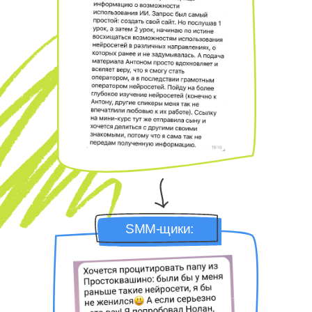
SMM-щики: