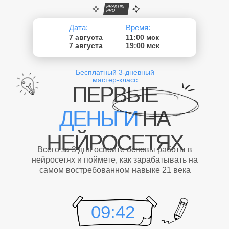
PRAKTIKI
PRO
Дата:
Время:
7 августа
11:00 мск
7 августа
19:00 мск
Бесплатный 3-дневный
мастер-класс
ПЕРВЫЕ
ДЕНЬГИ
НА
НЕЙРОСЕТЯХ
Всего за 3 дня освоите основы работы в
нейросетях и поймете, как зарабатывать на
самом востребованном навыке 21 века
09:41