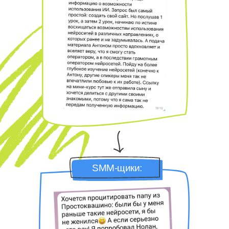
SMM-щики: