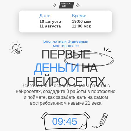
PRAKTIKI
PRO
Дата:
Время:
10 августа
19:00 мск
11 августа
11:00 мск
Бесплатный 3-дневный
мастер-класс
ПЕРВЫЕ
ДЕНЬГИ
НА
НЕЙРОСЕТЯХ
Всего за 3 дня освоите основы работы в
нейросетях, создадите 3 работы в портфолио
и поймете, как зарабатывать на самом
востребованном навыке 21 века
09:44