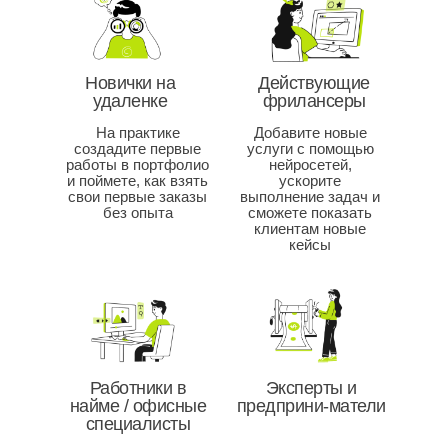
хотите сидеть на фриланс-биржах
(промпт)
Какие видео заказывают чаще
Какие ошибки совершают новички, и
всего, и как на этом можно
как их избежать
стабильно зарабатывать
Новички на
Действующие
Как буквально за 5 минут можно
удаленке
фрилансеры
создать продающее изображение
даже с телефона
На практике
Практика:
Добавите новые
создадите первые
услуги с помощью
работы в портфолио
нейросетей,
и поймете, как взять
ускорите
Практика:
Сделаете короткое видео на основе
свои первые заказы
выполнение задач и
без опыта
текста – идеально для соцсетей и
сможете показать
клиентам новые
клиентов
кейсы
Сделаете яркое
Превратите картинку в
фотореалистичное изображение,
анимированный ролик
которое вызывает эмоции
Озвучите свой текст голосом через
Создадите собственную обложку
нейросеть и получите свой первый
для книги (или личного проекта)
аудиофайл!
Подготовите простой, но
стильный баннер без фотошопа и
заморочек
Работники в
Эксперты и
найме / офисные
предприни-матели
специалисты