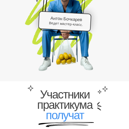
Антон Бочкарев
Ведет мастер-класс.
Участники
практикума
получат