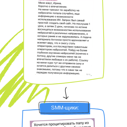
SMM-щики: