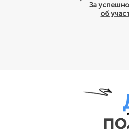
За успешно
об учас
по