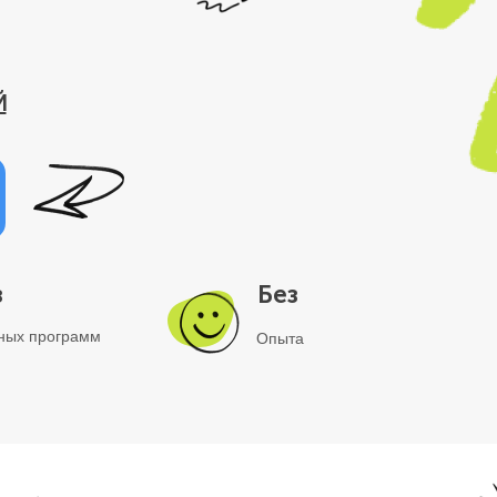
Й
з
Без
ных программ
Опыта