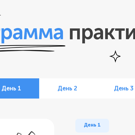
грамма
практ
День 1
День 2
День 3
День 1