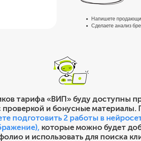
Напишете продающий 
Сделаете анализ бр
День 2
День 3
ДЕНЬ 2 ВАШ
ДЕНЬ 3 ПЕРВ
(только для 
Как превратить но
иков тарифа «ВИП» буду доступны п
клиентов
Пошаговый план 
с проверкой и бонусные материалы. 
помощью нейросет
те подготовить 2 работы в нейросет
Как устроен рыно
востребованы, за 
бражение),
которые можно будет до
Какие этапы прох
полной занятости
фолио и использовать для поиска кл
Сколько платят з