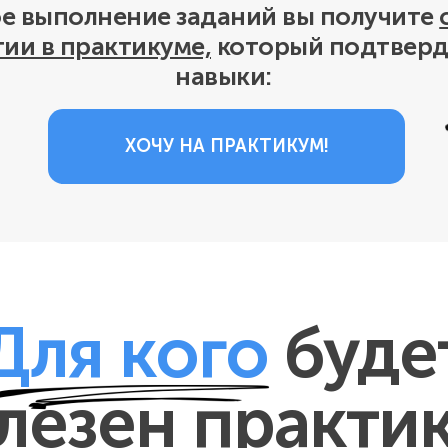
е выполнение заданий вы получите
конкурентов и по
Эксперты и
С чего начать пут
предприни-
тии в практикуме,
который подтверд
ИИ
матели
навыки:
ХОЧУ НА ПРАКТИКУМ!
Для кого
буде
лезен практи