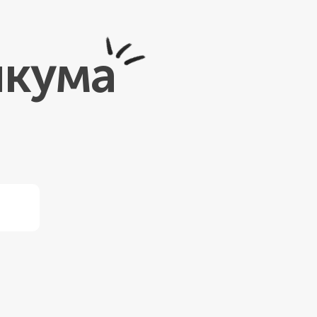
икума