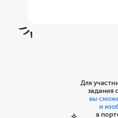
Для участн
задания 
вы сможе
и изо
в порт