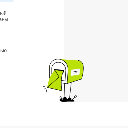
рый
раны
щью