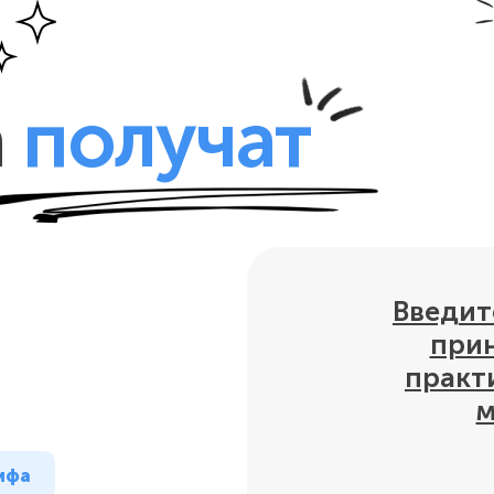
а
получат
Введит
прин
практ
м
рифа