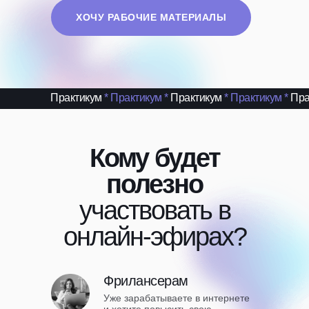
ХОЧУ РАБОЧИЕ МАТЕРИАЛЫ
Практикум
*
Практикум
*
Практикум
*
Практикум
*
Пра
Кому будет
полезно
участвовать в
онлайн-эфирах?
Фрилансерам
Уже зарабатываете в интернете