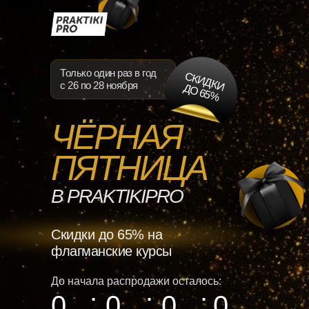
Только один раз в год
С
К
И
Д
К
И
О
6
5
с 26 по 28 ноября
Д
%
ЧЁРНАЯ
ПЯТНИЦА
В
PRAKTIKIPRO
Скидки до 65% на
флагманские курсы
До начала распродажи осталось:
:
:
:
0
0
0
0