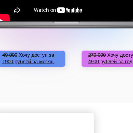
49 000
Хочу доступ за
279 000
Хочу досту
1900 рублей за месяц
4900 рублей за год