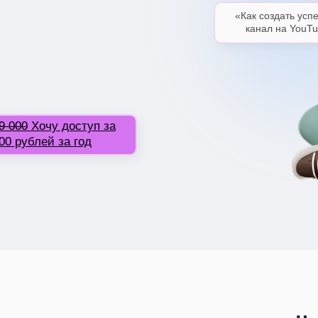
«Как создать ус
канал на YouT
9 000
Хочу доступ за
00 рублей за год