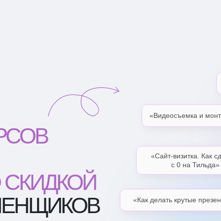
«Видеосъемка и мон
УРСОВ
«Сайт-визитка. Как с
с 0 на Тильда»
 СКИДКОЙ
АЛЕНЩИКОВ
«Как делать крутые презе