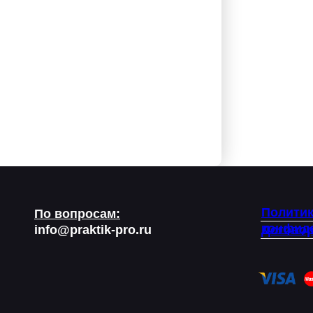
Полити
По вопросам:
конфид
info@praktik-pro.ru
Договор