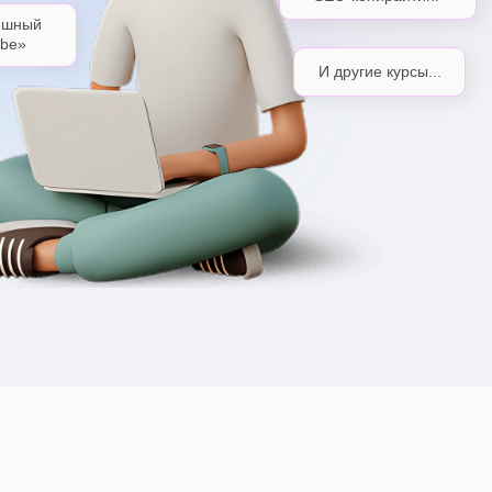
пешный
ube»
И другие курсы...