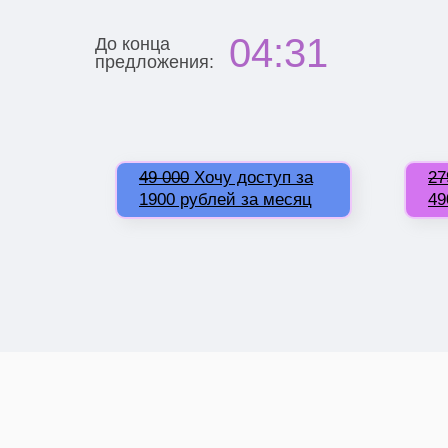
04:30
До конца
предложения:
49 000
Хочу доступ за
27
1900 рублей за месяц
49