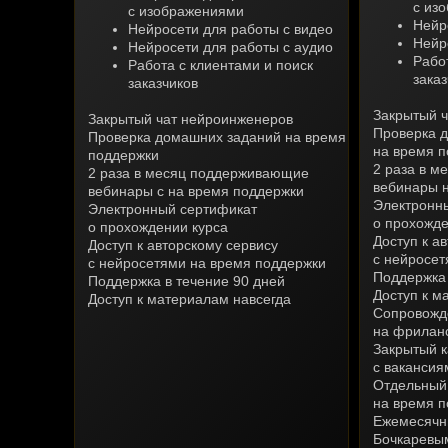
с из
с изображениями
Нейр
Нейросети для работы с видео
Нейр
Нейросети для работы с аудио
Рабо
Работа с клиентами и поиск
заказ
заказчиков
Закрытый 
Закрытый чат нейроинженеров
Проверка 
Проверка домашних заданий на время
на время 
поддержки
2 раза в 
2 раза в месяц поддерживающие
вебинары 
вебинары с на время поддержки
Электронн
Электронный сертификат
о прохожде
о прохождении курса
Доступ к а
Доступ к авторскому сервису
с нейросет
с нейросетями на время поддержки
Поддержка 
Поддержка в течение 90 дней
Доступ к м
Доступ к материалам навсегда
Сопровожде
на фрилан
Закрытый к
с вакансия
Отдельный 
на время 
Ежемесячны
Бочкаревы