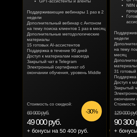
GPT-ассистенты и агенты
N8N 
проц
Поддерживающие вебинары 1 раз в 2
Гото
недели
асси
Дополнительный вебинар с Антоном
на тему поиска клиентов 1 раз в месяц
Поддержив
Дополнительные методологические
недели
материалы
Дополните
15 готовых AI-ассистентов
на тему по
Поддержка в течение 90 дней
месяц
Доступ к материалам навсегда
Дополните
Закрытый чат в Telegram
материалы
Электронный сертификат об
31 готовый
окончании обучения, уровень Middle
Поддержка 
Доступ к м
Закрытый ч
Электронн
окончании 
Стоимость со скидкой:
Стоимость 
-30%
69 900 руб.
129 000 руб
49 000 руб.
90 300 
+ бонусы на 50 400 руб.
+ бонусы