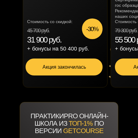
гос образц
Рекомендац
наших соци
Стоимость со скидкой:
Стоимость 
-30%
45 700 руб.
79 300 руб.
31 900 руб.
55 500 
+ бонусы на 50 400 руб.
+ бонусы
Акция закончилась
А
ПРАКТИКИPRO ОНЛАЙН-
ШКОЛА ИЗ
ТОП-1%
ПО
ВЕРСИИ
GETCOURSE