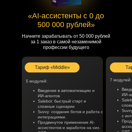
«AI-ассистенты с 0 до
500 000 рублей»
Начните зарабатывать от 50 000 рублей
за 1 заказ в самой незаменимой
профессии будущего
Тариф «Middle»
Та
7 модулей:
5 модулей:
Введ
Введение в автоматизацию и
ИИ-а
ИИ-агентов
Saleb
Salebot: быстрый старт и
слож
сложные сценарии
Suvvy
Suvvy: создание ботов и работа с
с ин
интеграциями.
Прод
Продвинутое применение AI-
ассис
ассистентов и заработок на них.
GPT-