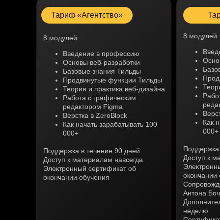
Тариф «Агентство»
Та
8 модулей:
8 модулей:
Введ
Введение в профессию
Осно
Основы веб-разработки
Базо
Базовые знания Тильды
Прод
Продвинутые функции Тильды
Теор
Теория и практика веб-дизайна
Рабо
Работа с графическим
реда
редактором Figma
Верст
Верстка в ZeroBlock
Как 
Как начать зарабатывать 100
000+
000+
Поддержка 
Поддержка в течение 90 дней
Доступ к м
Доступ к материалам навсегда
Электронн
Электронный сертификат об
окончании 
окончании обучения
Сопровожде
Антона Боч
Дополнител
неделю
Сертификат