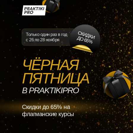
С
К
И
Д
К
И
О
6
5
Только один раз в год
Д
%
с 26 по 28 ноября
ЧЁРНАЯ
ПЯТНИЦА
В
PRAKTIKIPRO
Скидки до 65% на
флагманские курсы