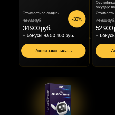
Сертификат
государств
Стоимость со скидкой:
Стоимость 
-30%
49 700 руб.
74 900 руб.
34 900 руб.
52 900 
+ бонусы на 50 400 руб.
+ бонусы
Акция закончилась
А