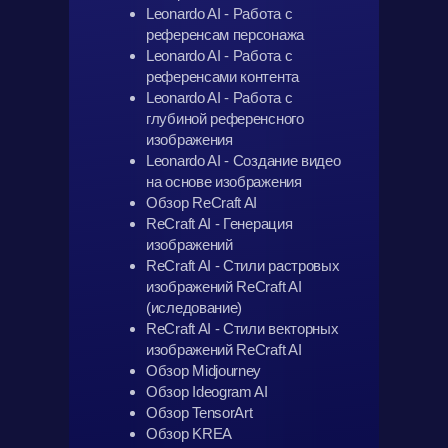
Leonardo AI - Работа с
референсам персонажа
Leonardo AI - Работа с
референсами контента
Leonardo AI - Работа с
глубиной референсного
изображения
Leonardo AI - Создание видео
на основе изображения
Обзор ReCraft AI
ReCraft AI - Генерация
изображений
ReCraft AI - Стили растровых
изображений ReCraft AI
(иследование)
ReCraft AI - Стили векторных
изображений ReCraft AI
Обзор Midjourney
Обзор Ideogram AI
Обзор TensorArt
Обзор KREA