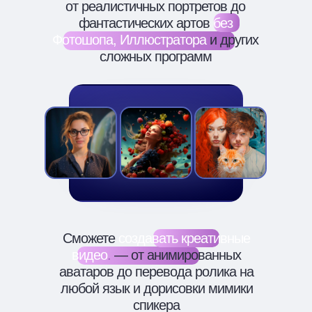
от реалистичных портретов до
фантастических артов
без
Фотошопа, Иллюстратора
и других
сложных программ
Сможете
создавать креативные
видео
.
— от анимированных
аватаров до перевода ролика на
любой язык и дорисовки мимики
спикера