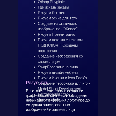
Обзор Phygital+
Где искать заказы
Рисуем Логотип
Рисуем эскиз для тату
Создаем из статичкого
изображение - "Живое"
Рисуем Презентацию
Рисуем логотип с текстом
ПОД КЛЮЧ + Создаем
портфолио
Создание изображения со
своим лицом
SwapFace замена лица
Рисуем дизайн мебели
Рисуем Иконки и Icon Pack's
Результат:
Создание персонажа для игр -
Model Sheet Development
Вы станете мастером в создании
Реставрация старых
графического контента и овладеете
фотографий
навыками от рисования логотипов до
создания анимированных
изображений и замены лица.