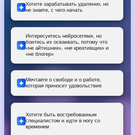
текст – в кейс, а кейс – в первые
деньги
Сделаете свою первую мини-книгу –
красивую, осмысленную и продающую
ваши услуги
Поймете: «я могу!» – и это запустит
ваш путь к удаленному доходу
ОТКРЫТЬ ДОСТУП К 1 ДНЮ
/ ДЕНЬ 2
Картинки, которые
продают – без
дизайнера и фотошопа