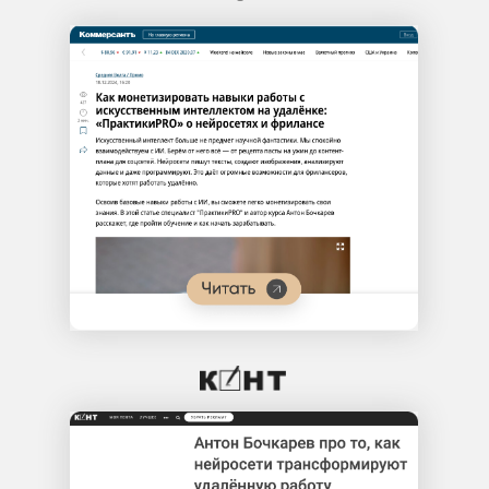
День 2
Создадите свою первую
продающую иллюстрацию без
навыков дизайна
Научитесь делать визуал,
который можно сразу
выкладывать в соцсети или
отправлять заказчику