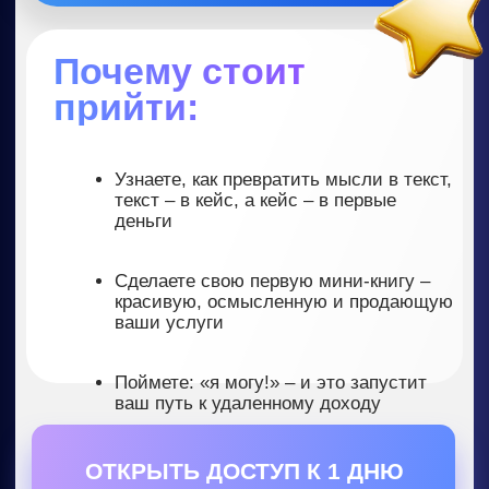
первый аудиофайл!
Почему стоит
прийти:
Создадите видео, даже если никогда
не монтировали
Поймете, как и сколько можно
зарабатывать на создании видео в
нейросетях
Увидите, как просто можно делать
видео и реализовывать ваши идеи за
считанные минуты
После практикума у вас будут готовы
3 работы в нейросетях
(текст,
изображение, видео), которые
вы сможете добавить в портфолио
и использовать для поиска клиентов