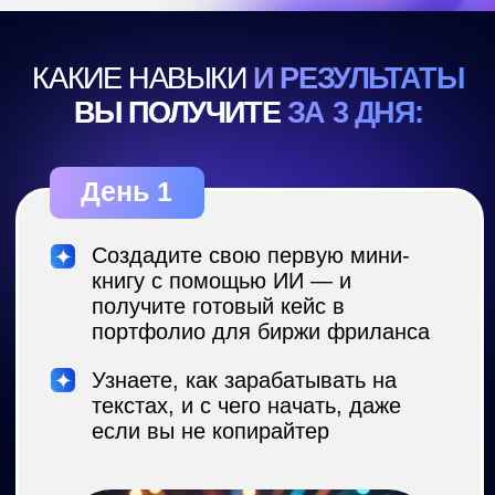
Это не просто мотивационный тренинг с
болтовней, а практикум
с интенсивным
освоением нейросетей.
Участвуйте в
эфирах, выполняйте практические
задания – и уже
через 3 дня у вас будет
готово портфолио
,
с которым можно
найти клиентов: