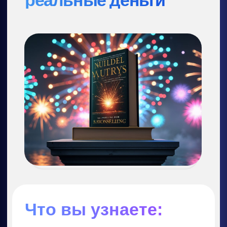
идеальных изображений»
Почему стоит
прийти:
Создадите свою первую картинку,
которую можно продать или
использовать в портфолио
Узнаете, как начать зарабатывать на
визуале без курсов по дизайну
Получите 500 проверенных промптов
(формул): просто вставляйте и
получайте результат
ОТКРЫТЬ ДОСТУП К 2 ДНЮ