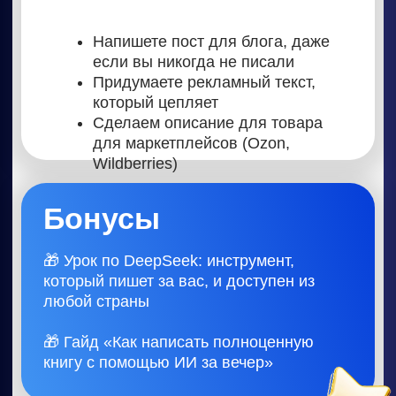
Что вы узнаете:
Почему видео – самый востребованный
формат фриланса на ближайшие годы
Как делать видео и озвучку без опыта и
монтажа с помощью ИИ
Примеры: слайд-шоу, короткие ролики,
синтез речи и голоса
Как и где искать заказы, если вы не хотите
сидеть на фриланс-биржах
Какие видео заказывают чаще всего, и как
на этом можно стабильно зарабатывать
Практика
Сделаете короткое видео на
основе текста – идеально для
соцсетей и клиентов
Превратите картинку в
анимированный ролик – просто и
красиво
Озвучите свой текст голосом
через нейросеть и получите свой