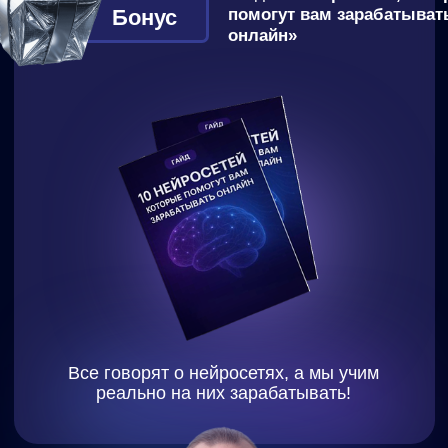
Все говорят о нейросетях, а мы учим
реально на них зарабатывать!
Антон Бочкарев
Эксперт по удаленной работе с
12-летним опытом;
Официальный спикер
Московской Торгово-
Промышленной палаты.
ПРАКТИКУМ
ОТ ОНЛАЙН-
ШКОЛЫ
ИЗ ТОП-1%
ПО