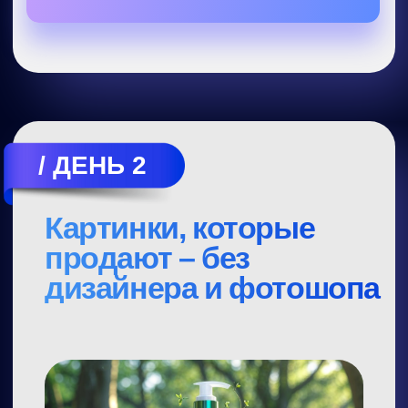
на фрилансе.
А
сертификат о прохождении
практикума
подтвердит ваши навыки:
Я ХОЧУ!