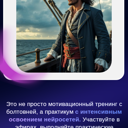
Что вы узнаете:
Что умеют нейросети уже сейчас, и как
на этом зарабатывают обычные люди
Почему навык работы с ИИ как
компьютерная грамотность 2020-х: без
него никуда
Где и как зарабатывать на текстах, даже
если вы никогда этим не занимались
Какие нейросети самые удобные для
новичков — и как с ними подружиться
История обычного человека, который
с нуля освоил нейросети и начал
зарабатывать из дома
Практика