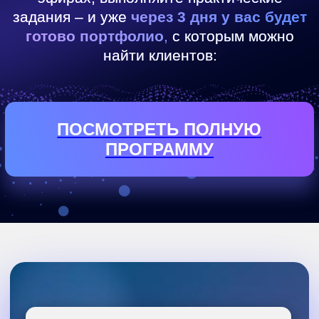
Напишете пост для блога, даже
если вы никогда не писали
Придумаете рекламный текст,
который цепляет
Сделаем описание для товара
для маркетплейсов (Ozon,
Wildberries)
Бонусы
🎁 Урок по DeepSeek: инструмент,
который пишет за вас, и доступен из
любой страны
🎁 Гайд «Как написать полноценную
книгу с помощью ИИ за вечер»
Почему стоит
прийти:
Узнаете, как превратить мысли в текст,