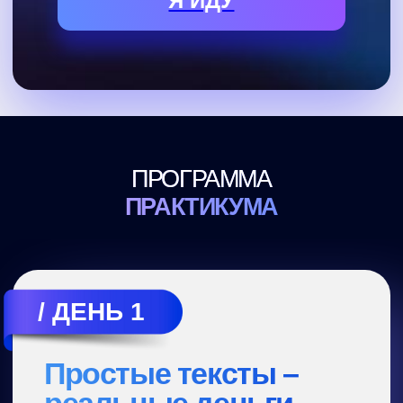
Какие ошибки совершают новички, и как
их избежать
Как буквально за 5 минут можно создать
продающее изображение — даже с
телефона
Практика
Сделаете яркое
фотореалистичное изображение,
которое вызывает эмоции
Создадите собственную обложку
для книги (или личного проекта)
Подготовите простой, но
стильный баннер без фотошопа и
заморочек
Бонусы
🎁 Урок: «Создаем изображения с
помощью авторского сервиса
Нейроник»
🎁 Сборник: «500 лучших промптов для