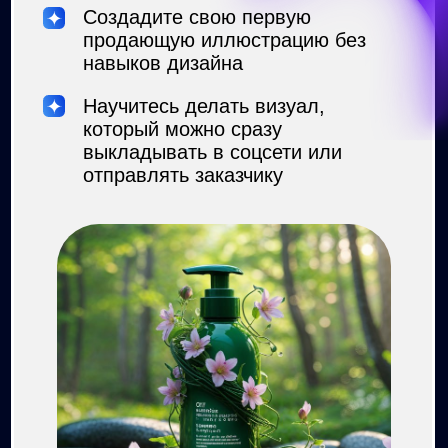
Хотите быть востребованным
специалистом и идти в ногу со
временем
Бросали онлайн-курсы, потому что
все слишком сложно и долго
Нет времени на долгое обучение, но
нужен быстрый результат и деньги
Устали от офисной рутины и хотите
работать на себя
Я ИДУ