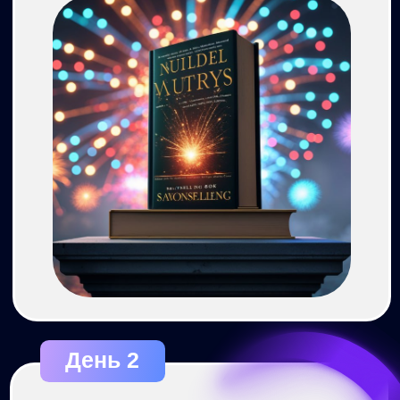
ПОСМОТРЕТЬ ПОЛНУЮ
ПРОГРАММУ
Хотите зарабатывать удаленно, но
не знаете, с чего начать
Интересуетесь нейросетями, но
боитесь их осваивать, потому что
«не айтишник», «не креативщик» и
«не блогер»
Мечтаете о свободе и о работе,
которая приносит удовольствие