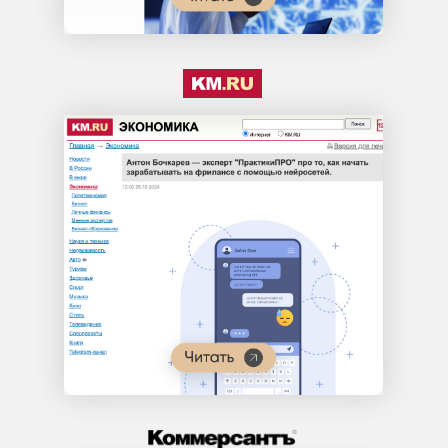
КАКИЕ НАВЫКИ
И РЕЗУЛЬТАТЫ
ВЫ ПОЛУЧИТЕ
ЗА 3 ДНЯ:
День 1
Создадите свою первую мини-
книгу с помощью ИИ — и
получите готовый кейс в
портфолио для биржи фриланса
Узнаете, как зарабатывать на
текстах, и с чего начать, даже
если вы не копирайтер