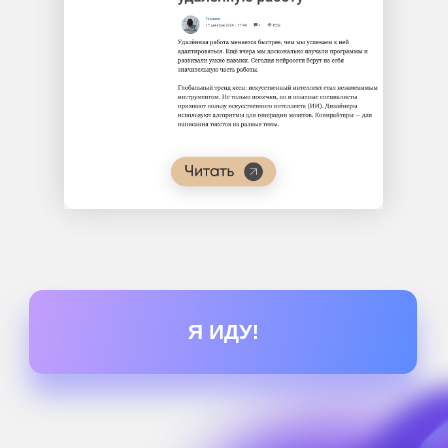
День 3
Научитесь создавать видео-
контент, за который платят на
фриланс-биржах без монтажа и
сложных специальных программ