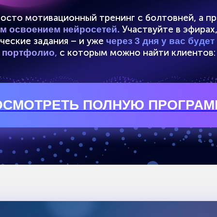
Бросали онлайн-курсы, потому что
Устали от оф
все слишком сложно и долго
хотите работ
Нет времени на долгое обучение,
Хотите быть
но нужен быстрый результат и
специалистом
деньги
временем
Я ИДУ