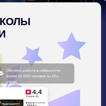
аботе в нейросетях
000 человек из 20+