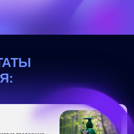
ающую
йна
рый
цсети