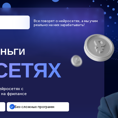
Все говорят о нейросетях, а мы учим
реально на них зарабатывать!
ГИ
ЕТЯХ
тях с
илансе
Без сложных программ
ТНО 🔥