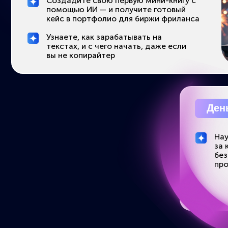
программ
Это не просто 
интенсивным осв
практически
порт
ПОСМ