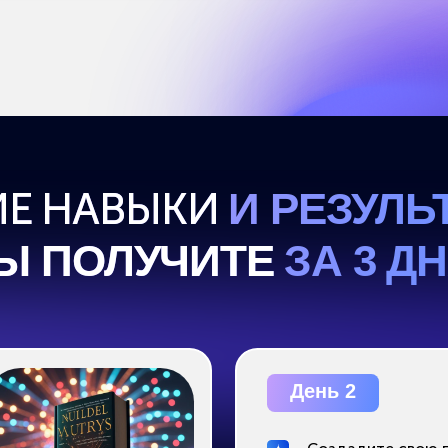
День 2
Создадите свою первую прод
иллюстрацию без навыков диза
Научитесь делать визуал, кото
можно сразу выкладывать в со
или отправлять заказчику
 создавать видео-контент,
й платят на фриланс-биржах
жа и сложных специальных