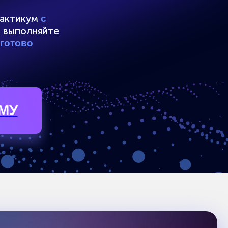
исной рутины и
ать на себя
 востребованным
 и идти в ногу со