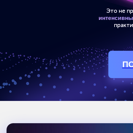
Хотите зарабатывать удаленно, но
не знаете, с чего начать
Интересуетесь нейросетями, но
боитесь их осваивать, потому что
«не айтишник», «не креативщик» и
«не блогер»
Мечтаете о свободе и о работе,
которая приносит удовольствие