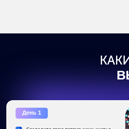
День 1
Создадите свою первую мини-книгу с
помощью ИИ — и получите готовый
кейс в портфолио для биржи фриланса
Узнаете, как зарабатывать на
текстах, и с чего начать, даже если
вы не копирайтер
День 3
Научитесь
за которы
без монта