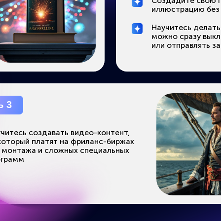
Я ИДУ!
мотивационный тренинг с болтовней, а практикум
с
Участвуйте в эфирах, выполняйт
оением нейросетей.
е задания – и уже
через 3 дня у вас будет готово
,
с которым можно найти клиентов:
фолио
ОТРЕТЬ ПОЛНУЮ ПРОГРАММУ