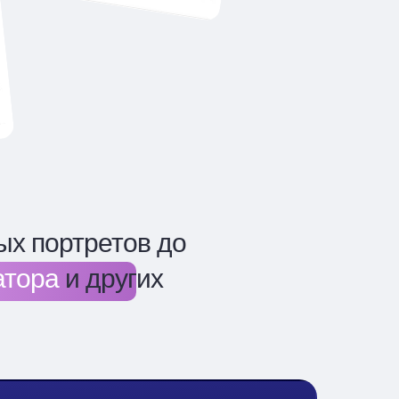
ых портретов до
атора
и других