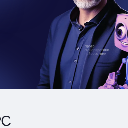
*фото
сгенерировано
нейросетями
РС