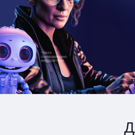
*фото
сгенерировано
нейросетями
Д