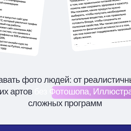
авать фото людей: от реалистичн
их артов
без Фотошопа, Иллюстр
сложных программ