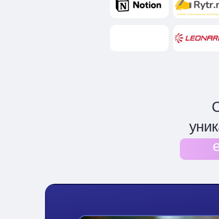
С
уник