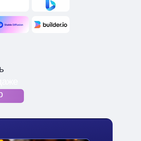
ь
даже
р