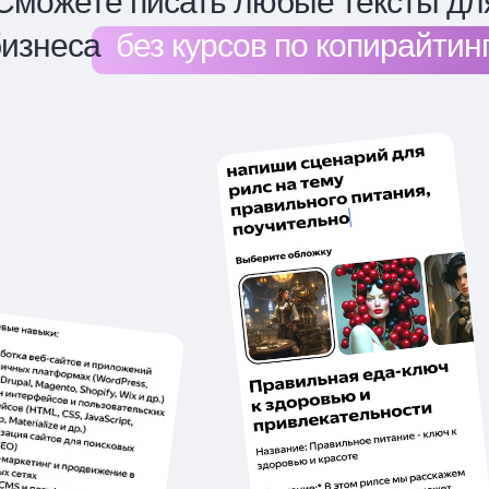
Сможете писать любые тексты дл
бизнеса
.
без курсов по копирайтин