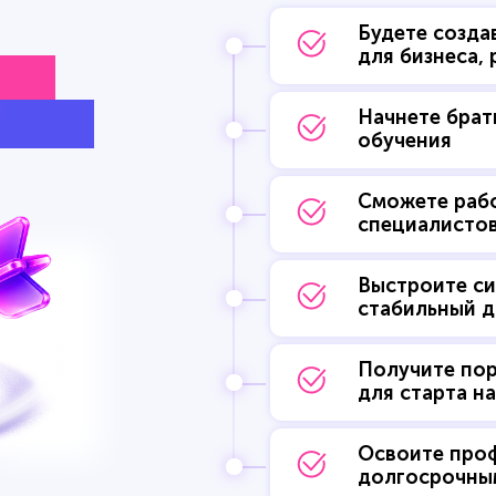
Будете созда
для бизнеса,
«AI
СЕР»
Начнете брат
обучения
Сможете рабо
специалистов
Выстроите си
стабильный 
Получите по
для старта н
Освоите про
долгосрочны