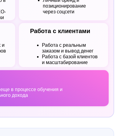
о в
Личный бренд и
позиционирование
EO-
через соцсети
ки
Работа с клиентами
 и
Работа с реальным
зов
заказом и вывод денег
Работа с базой клиентов
и масштабирование
 еще в процессе обучения и
ьного дохода