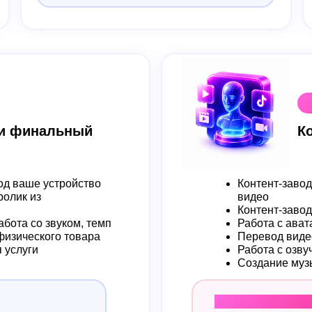
 и финальный
К
д ваше устройство
Контент-завод
ролик из
видео
Контент-заво
бота со звуком, темп
Работа с ава
физического товара
Перевод виде
я услуги
Работа с озву
Создание муз
Результат моду