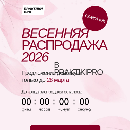
СКИДКА 40%
ВЕСЕННЯЯ
РАСПРОДАЖА
2026
В
PRAKTIKIPRO
Предложение действует
только до
28 марта
До конца распродажи осталось:
:
:
:
00
00
00
00
дней
часов
минут
секунд