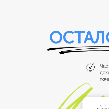
ОСТАЛ
Час
дох
точ