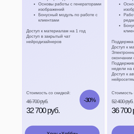
Основы работы с генераторами
Осно
изображений
изоб
Бонусный модуль по работе с
Рабо
клиентами
реда
Бону
Доступ к материалам на 1 год
клие
Доступ в закрытый чат
нейродизайнеров
Поддержка 
Доступ к м
Электронн
окончании 
Поддержив
недели на
Доступ к а
нейросетя
Стоимость со скидкой:
Стоимость 
-30%
46 700 руб.
52 400 руб.
32 700 руб.
36 700 
Хочу «Хобби»