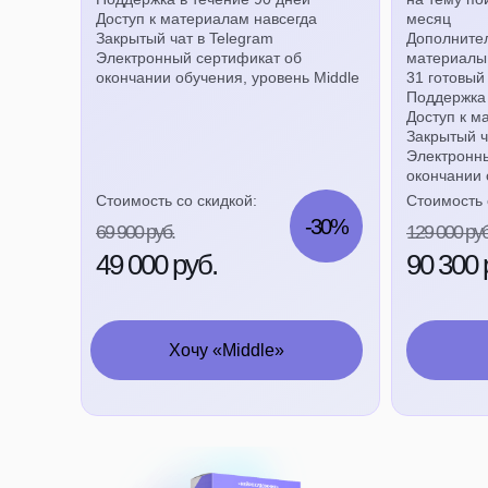
Доступ к материалам навсегда
месяц
Закрытый чат в Telegram
Дополните
Электронный сертификат об
материалы
окончании обучения, уровень Middle
31 готовый
Поддержка 
Доступ к м
Закрытый ч
Электронн
окончании 
Стоимость со скидкой:
Стоимость 
-30%
69 900 руб.
129 000 руб
49 000 руб.
90 300 
Хочу «Middle»