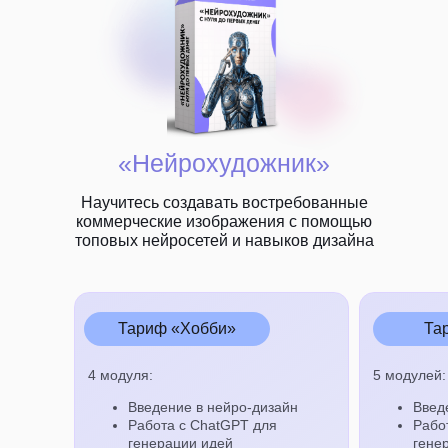
«Нейрохудожник»
Научитесь создавать востребованные
коммерческие изображения с помощью
топовых нейросетей и навыков дизайна
Тариф «Хобби»
Та
4 модуля:
5 модулей:
Введение в нейро-дизайн
Введ
Работа с ChatGPT для
Рабо
генерации идей
гене