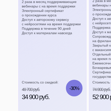
2 раза в 
2 раза в месяц поддерживающие
вебинары 
вебинары с на время поддержки
Электронн
Электронный сертификат
о прохожде
о прохождении курса
Доступ к а
Доступ к авторскому сервису
с нейросет
с нейросетями на время поддержки
Поддержка 
Поддержка в течение 90 дней
Доступ к м
Доступ к материалам навсегда
Сопровожде
на фрилан
Закрытый к
с вакансия
Отдельный 
на время 
Ежемесячны
Бочкаревы
Сертификат
государств
Стоимость со скидкой:
Стоимость 
-30%
49 700 руб.
74 900 руб.
34 900 руб.
52 900 