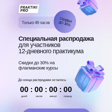
С
К
И
Д
К
И
О
3
0
Д
%
Только
48 часов
Специальная распродажа
для участников
12-дневного практикума
Скидки до 30% на
флагманские курсы
До конца распродажи осталось:
00
:
00
:
00
:
00
дней
часов
минут
секунд