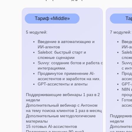
Тариф «Middle»
Та
5 модулей:
7 модулей:
Введение в автоматизацию и
Введ
ИИ-агентов
ИИ-а
Salebot: быстрый старт и
Saleb
сложные сценарии
слож
Suvvy: создание ботов и работа с
Suvvy
интеграциями.
с ин
Продвинутое применение AI-
Прод
ассистентов и заработок на них.
ассис
GPT-ассистенты и агенты
GPT-
N8N 
Поддерживающие вебинары 1 раз в 2
проц
недели
Гото
Дополнительный вебинар с Антоном
асси
на тему поиска клиентов 1 раз в месяц
Дополнительные методологические
Поддержив
материалы
недели
15 готовых AI-ассистентов
Дополните
Поддержка в течение 90 дней
на тему по