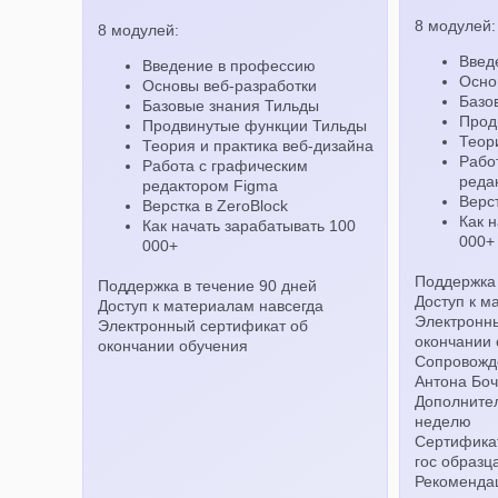
8 модулей:
8 модулей:
Введ
Введение в профессию
Осно
Основы веб-разработки
Базо
Базовые знания Тильды
Прод
Продвинутые функции Тильды
Теор
Теория и практика веб-дизайна
Рабо
Работа с графическим
реда
редактором Figma
Верст
Верстка в ZeroBlock
Как 
Как начать зарабатывать 100
000+
000+
Поддержка 
Поддержка в течение 90 дней
Доступ к м
Доступ к материалам навсегда
Электронн
Электронный сертификат об
окончании 
окончании обучения
Сопровожде
Антона Боч
Дополнител
неделю
Сертификат
гос образц
Рекомендац