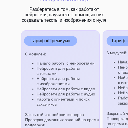
Разберетесь в том, как работают
нейросети, научитесь с помощью них
создавать тексты и изображения с нуля
Тариф «Премиум»
Тариф 
6 модулей:
6 модулей:
Нача
Начало работы с нейросетями
Нейр
Нейросети для работы
с тек
с текстами
Нейр
Нейросети для работы
с из
с изображениями
Нейр
Нейросети для работы с видео
Нейр
Нейросети для работы с аудио
Рабо
Работа с клиентами и поиск
заказ
заказчиков
Закрытый 
Закрытый чат нейроинженеров
Проверка 
Проверка домашних заданий на время
на время 
поддержки