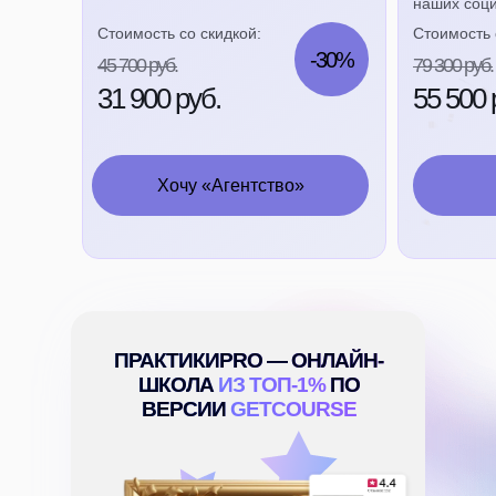
наших соци
Стоимость со скидкой:
Стоимость 
-30%
45 700 руб.
79 300 руб.
31 900 руб.
55 500 
Хочу «Агентство»
ПРАКТИКИPRO — ОНЛАЙН-
ШКОЛА
ИЗ ТОП-1%
ПО
ВЕРСИИ
GETCOURSE