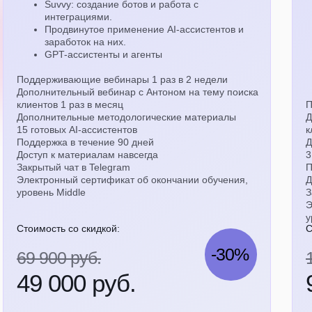
Suvvy: создание ботов и работа с
интеграциями.
Продвинутое применение AI-ассистентов и
заработок на них.
GPT-ассистенты и агенты
Поддерживающие вебинары 1 раз в 2 недели
Дополнительный вебинар с Антоном на тему поиска
клиентов 1 раз в месяц
П
Дополнительные методологические материалы
Д
15 готовых AI-ассистентов
к
Поддержка в течение 90 дней
Д
Доступ к материалам навсегда
3
Закрытый чат в Telegram
П
Электронный сертификат об окончании обучения,
Д
уровень Middle
З
Э
у
Стоимость со скидкой:
С
-30%
69 900 руб.
49 000 руб.