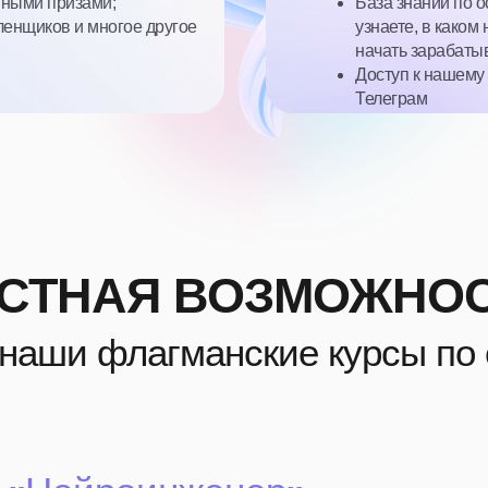
нными призами;
База знаний по 
ленщиков и многое другое
узнаете, в каком
начать зарабаты
Доступ к нашему
Телеграм
СТНАЯ ВОЗМОЖНО
наши флагманские курсы по