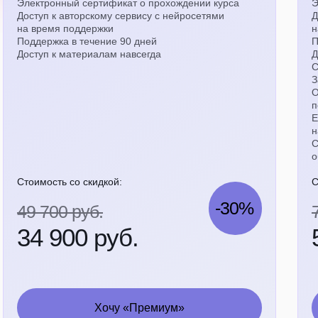
Электронный сертификат о прохождении курса
Э
Доступ к авторскому сервису с нейросетями
Д
на время поддержки
н
Поддержка в течение 90 дней
П
Доступ к материалам навсегда
Д
С
З
О
п
Е
н
С
о
Стоимость со скидкой:
С
-30%
49 700 руб.
34 900 руб.
Хочу «Премиум»