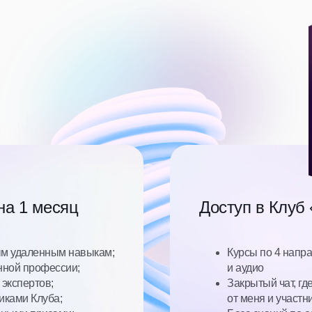
на 1 месяц
Доступ в Клуб
ым удаленным навыкам;
Курсы по 4 напра
нной профессии;
и аудио
экспертов;
Закрытый чат, гд
иками Клуба;
от меня и участн