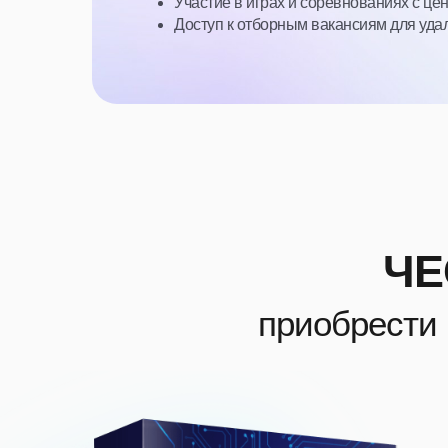
Участие в играх и соревнованиях с це
Доступ к отборным вакансиям для уда
ЧЕ
приобрести 