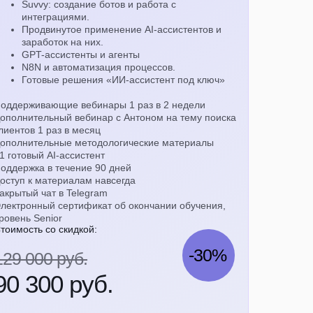
Suvvy: создание ботов и работа с
интеграциями.
Продвинутое применение AI-ассистентов и
заработок на них.
GPT-ассистенты и агенты
N8N и автоматизация процессов.
Готовые решения «ИИ-ассистент под ключ»
оддерживающие вебинары 1 раз в 2 недели
ополнительный вебинар с Антоном на тему поиска
лиентов 1 раз в месяц
ополнительные методологические материалы
1 готовый AI-ассистент
оддержка в течение 90 дней
оступ к материалам навсегда
акрытый чат в Telegram
лектронный сертификат об окончании обучения,
ровень Senior
тоимость со скидкой:
-30%
129 000 руб.
90 300 руб.