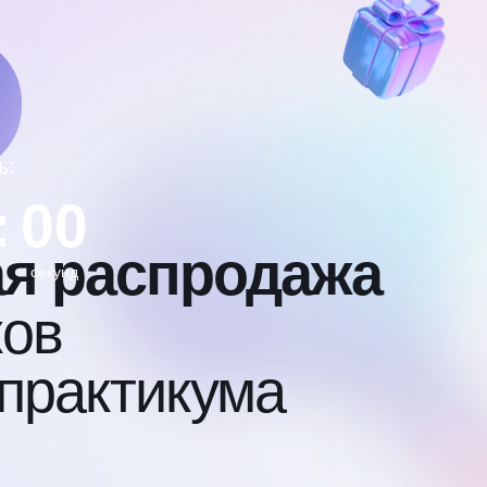
ь:
:
00
я распродажа
секунд
ков
 практикума